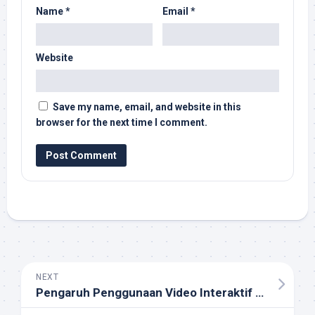
Name
*
Email
*
Website
Save my name, email, and website in this
browser for the next time I comment.
NEXT
Pengaruh Penggunaan Video Interaktif di Situs Gacor