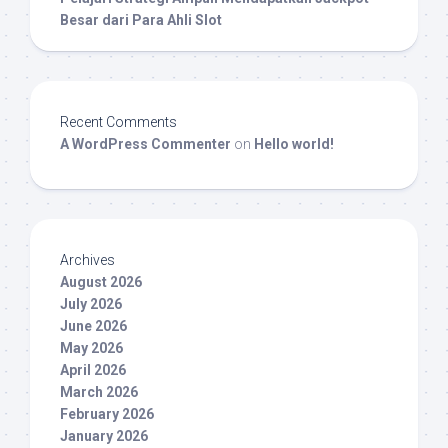
Besar dari Para Ahli Slot
Recent Comments
A WordPress Commenter
on
Hello world!
Archives
August 2026
July 2026
June 2026
May 2026
April 2026
March 2026
February 2026
January 2026