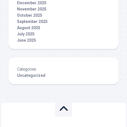
December 2025
November 2025
October 2025
September 2025
August 2025
July 2025
June 2025
Categories
Uncategorized