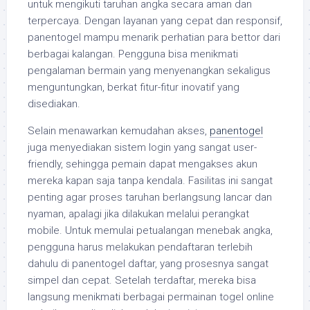
untuk mengikuti taruhan angka secara aman dan
terpercaya. Dengan layanan yang cepat dan responsif,
panentogel mampu menarik perhatian para bettor dari
berbagai kalangan. Pengguna bisa menikmati
pengalaman bermain yang menyenangkan sekaligus
menguntungkan, berkat fitur-fitur inovatif yang
disediakan.
Selain menawarkan kemudahan akses,
panentogel
juga menyediakan sistem login yang sangat user-
friendly, sehingga pemain dapat mengakses akun
mereka kapan saja tanpa kendala. Fasilitas ini sangat
penting agar proses taruhan berlangsung lancar dan
nyaman, apalagi jika dilakukan melalui perangkat
mobile. Untuk memulai petualangan menebak angka,
pengguna harus melakukan pendaftaran terlebih
dahulu di panentogel daftar, yang prosesnya sangat
simpel dan cepat. Setelah terdaftar, mereka bisa
langsung menikmati berbagai permainan togel online