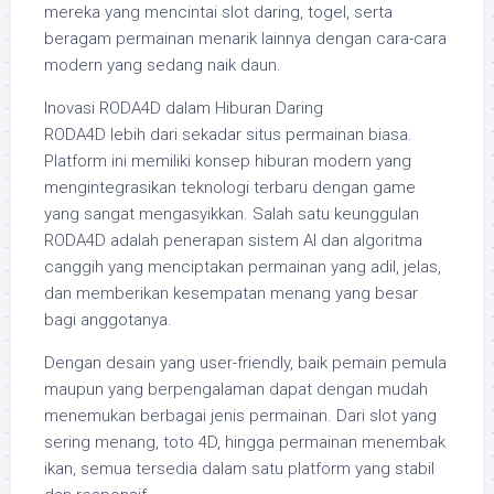
mereka yang mencintai slot daring, togel, serta
beragam permainan menarik lainnya dengan cara-cara
modern yang sedang naik daun.
Inovasi RODA4D dalam Hiburan Daring
RODA4D lebih dari sekadar situs permainan biasa.
Platform ini memiliki konsep hiburan modern yang
mengintegrasikan teknologi terbaru dengan game
yang sangat mengasyikkan. Salah satu keunggulan
RODA4D adalah penerapan sistem AI dan algoritma
canggih yang menciptakan permainan yang adil, jelas,
dan memberikan kesempatan menang yang besar
bagi anggotanya.
Dengan desain yang user-friendly, baik pemain pemula
maupun yang berpengalaman dapat dengan mudah
menemukan berbagai jenis permainan. Dari slot yang
sering menang, toto 4D, hingga permainan menembak
ikan, semua tersedia dalam satu platform yang stabil