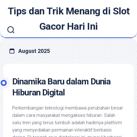
Skip
Tips dan Trik Menang di Slot
to
content
Gacor Hari Ini
August 2025
Dinamika Baru dalam Dunia
Hiburan Digital
Perkembangan teknologi membawa perubahan besar
dalam cara masyarakat mengakses hiburan. Salah
satu tren yang terus tumbuh adalah hadirnya platform
yang menyediakan permainan interaktif berbasis