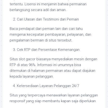
tertentu. Lisensi ini menjamin bahwa permainan
berlangsung secara adil dan aman.
Cari Ulasan dan Testimoni dari Pemain
Baca pendapat dari pemain lain dan cari tahu
mengenai kecepatan pembayaran, pelayanan, dan
pengalaman bermain di situs tersebut.
Cek RTP dan Persentase Kemenangan
Situs slot gacor biasanya menyediakan mesin dengan
RTP di atas 96%. Informasi ini umumnya bisa
ditemukan di halaman permainan atau dapat diajukan
kepada layanan pelanggan.
Ketersediaan Layanan Pelanggan 24/7
Situs yang terpercaya menawarkan layanan pelanggan
responsif yang siap membantu kapan saja diperlukan.