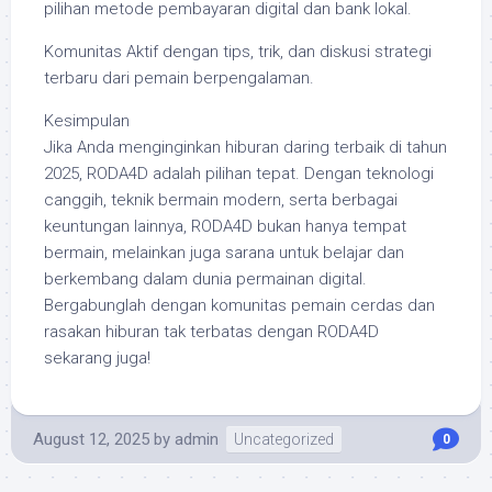
pilihan metode pembayaran digital dan bank lokal.
Komunitas Aktif dengan tips, trik, dan diskusi strategi
terbaru dari pemain berpengalaman.
Kesimpulan
Jika Anda menginginkan hiburan daring terbaik di tahun
2025, RODA4D adalah pilihan tepat. Dengan teknologi
canggih, teknik bermain modern, serta berbagai
keuntungan lainnya, RODA4D bukan hanya tempat
bermain, melainkan juga sarana untuk belajar dan
berkembang dalam dunia permainan digital.
Bergabunglah dengan komunitas pemain cerdas dan
rasakan hiburan tak terbatas dengan RODA4D
sekarang juga!
August 12, 2025
by
admin
Uncategorized
0