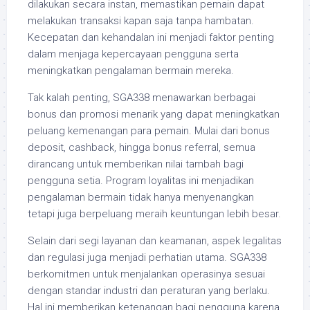
dilakukan secara instan, memastikan pemain dapat
melakukan transaksi kapan saja tanpa hambatan.
Kecepatan dan kehandalan ini menjadi faktor penting
dalam menjaga kepercayaan pengguna serta
meningkatkan pengalaman bermain mereka.
Tak kalah penting, SGA338 menawarkan berbagai
bonus dan promosi menarik yang dapat meningkatkan
peluang kemenangan para pemain. Mulai dari bonus
deposit, cashback, hingga bonus referral, semua
dirancang untuk memberikan nilai tambah bagi
pengguna setia. Program loyalitas ini menjadikan
pengalaman bermain tidak hanya menyenangkan
tetapi juga berpeluang meraih keuntungan lebih besar.
Selain dari segi layanan dan keamanan, aspek legalitas
dan regulasi juga menjadi perhatian utama. SGA338
berkomitmen untuk menjalankan operasinya sesuai
dengan standar industri dan peraturan yang berlaku.
Hal ini memberikan ketenangan bagi pengguna karena