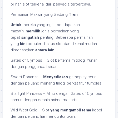
pilihan slot terkenal dari penyedia terpercaya.
Permainan Maxwin yang Sedang
Tren
Untuk
mereka yang ingin mendapatkan
maxwin,
memilih
jenis permainan yang
tepat
sangatlah
penting. Beberapa permainan
yang
kini
populer di situs slot dan dikenal mudah
dimenangkan
antara lain
:
Gates of Olympus – Slot bertema mitologi Yunani
dengan pengganda besar.
Sweet Bonanza –
Menyediakan
gameplay ceria
dengan peluang menang tinggi berkat fitur tumbles.
Starlight Princess – Mirip dengan Gates of Olympus
namun dengan desain anime menarik.
Wild West Gold – Slot
yang mengambil tema
koboi
dengan peluang liar menguntungkan.