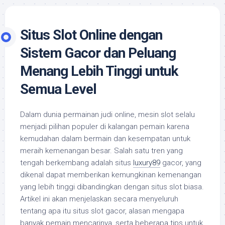
Situs Slot Online dengan
Sistem Gacor dan Peluang
Menang Lebih Tinggi untuk
Semua Level
Dalam dunia permainan judi online, mesin slot selalu
menjadi pilihan populer di kalangan pemain karena
kemudahan dalam bermain dan kesempatan untuk
meraih kemenangan besar. Salah satu tren yang
tengah berkembang adalah situs
luxury89
gacor, yang
dikenal dapat memberikan kemungkinan kemenangan
yang lebih tinggi dibandingkan dengan situs slot biasa.
Artikel ini akan menjelaskan secara menyeluruh
tentang apa itu situs slot gacor, alasan mengapa
banyak pemain mencarinya, serta beberapa tips untuk