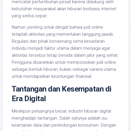
mencatat pertumbuhan pesat karena didukung oleh
kebutuhan masyarakat akan hiburan berbasis internet
yang serba cepat.
Namun, penting untuk diingat bahwa judi online
tetaplah aktivitas yang memerlukan tanggung jawab.
Regulasi dari pihak berwenang serta kesadaran
individu menjadi faktor utama dalam menjaga agar
aktivitas tersebut tetap berada dalam jalur yang sehat.
Pengguna disarankan untuk memposisikan judi online
sebagai bentuk hiburan, bukan sebagai sarana utama
untuk mendapatkan keuntungan finansial.
Tantangan dan Kesempatan di
Era Digital
Meskipun peluangnya besar, industri hiburan digital
menghadapi tantangan. Salah satunya adalah isu
keamanan data dan perlindungan konsumen. Dengan