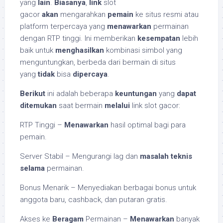
yang
lain
.
Biasanya
,
link
slot
gacor
akan
mengarahkan
pemain
ke situs resmi atau
platform terpercaya yang
menawarkan
permainan
dengan RTP tinggi. Ini memberikan
kesempatan
lebih
baik untuk
menghasilkan
kombinasi simbol yang
menguntungkan, berbeda dari bermain di situs
yang
tidak
bisa
dipercaya
.
Berikut
ini adalah beberapa
keuntungan
yang
dapat
ditemukan
saat bermain
melalui
link slot gacor:
RTP Tinggi –
Menawarkan
hasil optimal bagi para
pemain.
Server Stabil – Mengurangi lag dan
masalah teknis
selama
permainan.
Bonus Menarik – Menyediakan berbagai bonus untuk
anggota baru, cashback, dan putaran gratis.
Akses ke
Beragam
Permainan –
Menawarkan
banyak