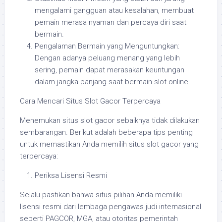
mengalami gangguan atau kesalahan, membuat
pemain merasa nyaman dan percaya diri saat
bermain.
Pengalaman Bermain yang Menguntungkan:
Dengan adanya peluang menang yang lebih
sering, pemain dapat merasakan keuntungan
dalam jangka panjang saat bermain slot online.
Cara Mencari Situs Slot Gacor Terpercaya
Menemukan situs slot gacor sebaiknya tidak dilakukan
sembarangan. Berikut adalah beberapa tips penting
untuk memastikan Anda memilih situs slot gacor yang
terpercaya:
Periksa Lisensi Resmi
Selalu pastikan bahwa situs pilihan Anda memiliki
lisensi resmi dari lembaga pengawas judi internasional
seperti PAGCOR, MGA, atau otoritas pemerintah