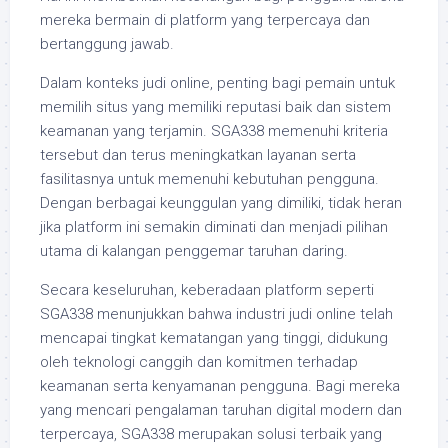
mereka bermain di platform yang terpercaya dan
bertanggung jawab.
Dalam konteks judi online, penting bagi pemain untuk
memilih situs yang memiliki reputasi baik dan sistem
keamanan yang terjamin. SGA338 memenuhi kriteria
tersebut dan terus meningkatkan layanan serta
fasilitasnya untuk memenuhi kebutuhan pengguna.
Dengan berbagai keunggulan yang dimiliki, tidak heran
jika platform ini semakin diminati dan menjadi pilihan
utama di kalangan penggemar taruhan daring.
Secara keseluruhan, keberadaan platform seperti
SGA338 menunjukkan bahwa industri judi online telah
mencapai tingkat kematangan yang tinggi, didukung
oleh teknologi canggih dan komitmen terhadap
keamanan serta kenyamanan pengguna. Bagi mereka
yang mencari pengalaman taruhan digital modern dan
terpercaya, SGA338 merupakan solusi terbaik yang