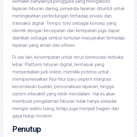
semakin banyaknya pengguna yang mengakses
layanan hiburan daring, penyedia layanan dituntut untuk
meningkatkan perlindungan terhadap privasi dan
transaksi digital. Tempo toto sebagai konsep yang
identik dengan kecepatan dan ketepatan juga dapat
diartikan sebagai simbol tuntutan masyarakat terhadap
layanan yang aman dan efisien.
Di sisi lain, kesempatan untuk terus berinovasi terbuka
lebar. Platform hiburan digital, termasuk yang
menyediakan judi online, memiliki potensi untuk
memperkenalkan fitur-fitur baru seperti integrasi
kecerdasan buatan, personalisasi layanan, hingga
sistem interaktif yang lebih mendalam. Hal ini akan
membuat pengalaman hiburan tidak hanya sekadar
mengisi waktu luang, tetapi juga menjadi bagian dari
gaya hidup modern.
Penutup