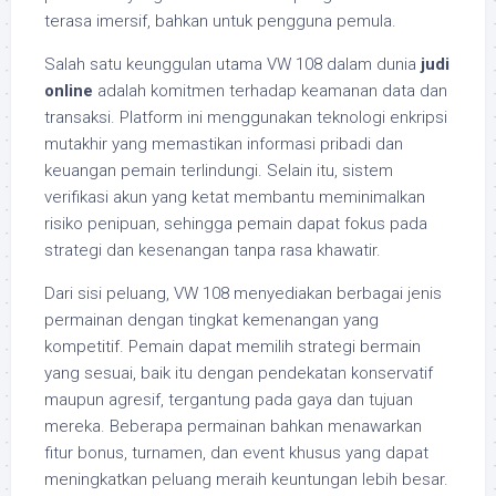
terasa imersif, bahkan untuk pengguna pemula.
Salah satu keunggulan utama VW 108 dalam dunia
judi
online
adalah komitmen terhadap keamanan data dan
transaksi. Platform ini menggunakan teknologi enkripsi
mutakhir yang memastikan informasi pribadi dan
keuangan pemain terlindungi. Selain itu, sistem
verifikasi akun yang ketat membantu meminimalkan
risiko penipuan, sehingga pemain dapat fokus pada
strategi dan kesenangan tanpa rasa khawatir.
Dari sisi peluang, VW 108 menyediakan berbagai jenis
permainan dengan tingkat kemenangan yang
kompetitif. Pemain dapat memilih strategi bermain
yang sesuai, baik itu dengan pendekatan konservatif
maupun agresif, tergantung pada gaya dan tujuan
mereka. Beberapa permainan bahkan menawarkan
fitur bonus, turnamen, dan event khusus yang dapat
meningkatkan peluang meraih keuntungan lebih besar.