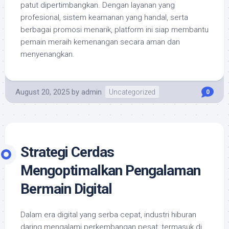
patut dipertimbangkan. Dengan layanan yang
profesional, sistem keamanan yang handal, serta
berbagai promosi menarik, platform ini siap membantu
pemain meraih kemenangan secara aman dan
menyenangkan.
August 20, 2025
by
admin
Uncategorized
0
Strategi Cerdas
Mengoptimalkan Pengalaman
Bermain Digital
Dalam era digital yang serba cepat, industri hiburan
daring mengalami perkembangan pesat, termasuk di