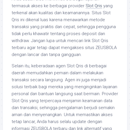
termasuk akses ke berbagai provider
Slot Qris
yang
terkenal akan kualitas dan keamanannya. Situs Slot
Qris ini dikenal luas karena menawarkan metode
transaksi yang praktis dan cepat, sehingga pengguna
tidak perlu khawatir tentang proses deposit dan
withdraw. Jangan lupa untuk mencari link Slot Qris
terbaru agar tetap dapat mengakses situs ZEUSBOLA
dengan lancar dan tanpa gangguan.
Selain itu, keberadaan agen Slot Qris di berbagai
daerah memudahkan pemain dalam melakukan
transaksi secara langsung. Agen ini juga menjadi
solusi terbaik bagi mereka yang menginginkan layanan
personal dan bantuan langsung saat bermain. Provider
Slot Qris yang terpercaya menjamin keamanan data
dan transaksi, sehingga pengalaman berjudi semakin
aman dan menyenangkan. Untuk memastikan akses
tetap lancar, Anda harus selalu update dengan
informasi ZEUSBOLA terbaru dan link alternatif yang