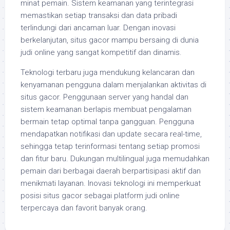
minat pemain. Sistem keamanan yang terintegrasi
memastikan setiap transaksi dan data pribadi
terlindungi dari ancaman luar. Dengan inovasi
berkelanjutan, situs gacor mampu bersaing di dunia
judi online yang sangat kompetitif dan dinamis.
Teknologi terbaru juga mendukung kelancaran dan
kenyamanan pengguna dalam menjalankan aktivitas di
situs gacor. Penggunaan server yang handal dan
sistem keamanan berlapis membuat pengalaman
bermain tetap optimal tanpa gangguan. Pengguna
mendapatkan notifikasi dan update secara real-time,
sehingga tetap terinformasi tentang setiap promosi
dan fitur baru. Dukungan multilingual juga memudahkan
pemain dari berbagai daerah berpartisipasi aktif dan
menikmati layanan. Inovasi teknologi ini memperkuat
posisi situs gacor sebagai platform judi online
terpercaya dan favorit banyak orang.