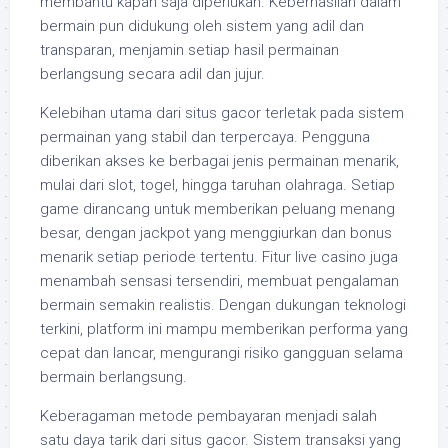
membantu kapan saja diperlukan. Keberhasilan dalam
bermain pun didukung oleh sistem yang adil dan
transparan, menjamin setiap hasil permainan
berlangsung secara adil dan jujur.
Kelebihan utama dari situs gacor terletak pada sistem
permainan yang stabil dan terpercaya. Pengguna
diberikan akses ke berbagai jenis permainan menarik,
mulai dari slot, togel, hingga taruhan olahraga. Setiap
game dirancang untuk memberikan peluang menang
besar, dengan jackpot yang menggiurkan dan bonus
menarik setiap periode tertentu. Fitur live casino juga
menambah sensasi tersendiri, membuat pengalaman
bermain semakin realistis. Dengan dukungan teknologi
terkini, platform ini mampu memberikan performa yang
cepat dan lancar, mengurangi risiko gangguan selama
bermain berlangsung.
Keberagaman metode pembayaran menjadi salah
satu daya tarik dari situs gacor. Sistem transaksi yang