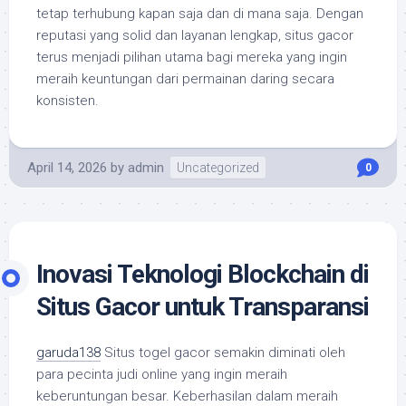
tetap terhubung kapan saja dan di mana saja. Dengan
reputasi yang solid dan layanan lengkap, situs gacor
terus menjadi pilihan utama bagi mereka yang ingin
meraih keuntungan dari permainan daring secara
konsisten.
April 14, 2026
by
admin
Uncategorized
0
Inovasi Teknologi Blockchain di
Situs Gacor untuk Transparansi
garuda138
Situs togel gacor semakin diminati oleh
para pecinta judi online yang ingin meraih
keberuntungan besar. Keberhasilan dalam meraih