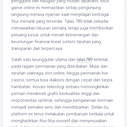
pengguna dan navigasi yang mudah dipahami, situs
game online ini memastikan setiap pengunjung
langsung merasa nyaman saat menjelajah berbagai
fitur menarik yang tersedia. Talas 789 tidak sekadar
menawarkan hiburan semata, tetapi juga memberikan
peluang besar untuk meraih kemenangan dan
keuntungan finansial lewat sistem taruhan yang
transparan dan terpercaya.
Salah satu keunggulan utama dari
talas789
terletak
pada ragam permainan yang disediakan. Mulai dari
taruhan olahraga, slot online, hingga permainan live
casino, semua bisa diakses dengan cepat dan tanpa
hambatan. Inovasi teknologi terbaru memungkinkan
pemain menikmati grafis berkualitas tinggi dan
responsivitas optimal, sehingga pengalaman bermain
menjadi semakin seru dan mendebarkan. Selain itu,
platform ini terus melakukan pembaruan berkala untuk
menghadirkan fitur-fitur inovatif dan menyesuaikan