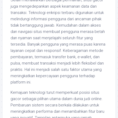
Selain menawarkan berbagai permainan, situs gacor
juga mengedepankan aspek keamanan data dan
transaksi. Teknologi enkripsi terbaru digunakan untuk
melindungi informasi pengguna dari ancaman pihak
tidak bertanggung jawab. Kemudahan dalam akses
dan navigasi situs membuat pengguna merasa betah
dan nyaman saat menjelajahi seluruh fitur yang
tersedia. Banyak pengguna yang merasa puas karena
layanan cepat dan responsif. Keberagaman metode
pembayaran, termasuk transfer bank, e-wallet, dan
pulsa, membuat transaksi menjadi lebih fleksibel dan
praktis. Hal ini menjadi salah satu faktor utama yang
meningkatkan kepercayaan pengguna terhadap
platform ini.
Kemajuan teknologi turut memperkuat posisi situs
gacor sebagai pilihan utama dalam dunia judi online.
Pembaruan sistem secara berkala dilakukan untuk
meningkatkan performa dan menambahkan fitur baru
yang inovatif. Tampilan antarmuka yang ramah