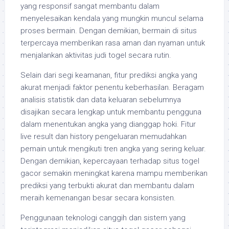
yang responsif sangat membantu dalam
menyelesaikan kendala yang mungkin muncul selama
proses bermain. Dengan demikian, bermain di situs
terpercaya memberikan rasa aman dan nyaman untuk
menjalankan aktivitas judi togel secara rutin.
Selain dari segi keamanan, fitur prediksi angka yang
akurat menjadi faktor penentu keberhasilan. Beragam
analisis statistik dan data keluaran sebelumnya
disajikan secara lengkap untuk membantu pengguna
dalam menentukan angka yang dianggap hoki. Fitur
live result dan history pengeluaran memudahkan
pemain untuk mengikuti tren angka yang sering keluar.
Dengan demikian, kepercayaan terhadap situs togel
gacor semakin meningkat karena mampu memberikan
prediksi yang terbukti akurat dan membantu dalam
meraih kemenangan besar secara konsisten.
Penggunaan teknologi canggih dan sistem yang