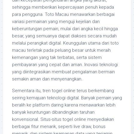
dan kecepatan pengeluaran angka yang akurat,
sehingga memberikan kepercayaan penuh kepada
para pengguna. Toto Macau menawarkan berbagai
variasi permainan yang menguji kejelian dan
keberuntungan pemain, mulai dari angka kecil hingga
besar, yang semuanya dapat diakses secara mudah
melalui perangkat digital. Keunggulan utama dari toto
macau terletak pada peluang besar untuk meraih
kemenangan yang tak terbatas, serta sistem
pembayaran yang cepat dan aman. Inovasi teknologi
yang diintegrasikan membuat pengalaman bermain
semakin aman dan menyenangkan.
Sementara itu, tren togel online terus berkembang
seiring kemajuan teknologi digital. Banyak pemain yang
beralih ke platform daring karena menawarkan lebih
banyak keuntungan dibandingkan taruhan
konvensional. Situs-situs togel online menyediakan
berbagai fitur menarik, seperti live draw, bonus
menarik, dan sistem keamanan data yang terjamin.