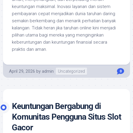
keuntungan maksimal. Inovasi layanan dan sistem
pembayaran cepat menjadikan dunia taruhan daring
semakin berkembang dan menarik perhatian banyak
kalangan. Tidak heran jika taruhan online kini menjadi
pilihan utama bagi mereka yang menginginkan
keberuntungan dan keuntungan finansial secara
praktis dan aman.
April 29, 2026
by
admin
Uncategorized
0
Keuntungan Bergabung di
Komunitas Pengguna Situs Slot
Gacor