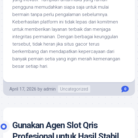
pengguna memudahkan siapa saja untuk mulai
bermain tanpa perlu pengalaman sebelumnya.
Keberhasilan platform ini tidak lepas dari komitmen
untuk memberikan layanan terbaik dan menjaga
integritas permainan. Dengan berbagai keunggulan
tersebut, tidak heran jika situs gacor terus
berkembang dan mendapatkan kepercayaan dari
banyak pemain setia yang ingin meraih kemenangan
besar setiap hari.
April 17, 2026
by
admin
Uncategorized
0
Gunakan Agen Slot Qris
Profesional untuk Hasil Stabil