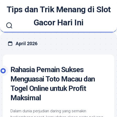
Skip
Tips dan Trik Menang di Slot
to
content
Gacor Hari Ini
April 2026
Rahasia Pemain Sukses
Menguasai Toto Macau dan
Togel Online untuk Profit
Maksimal
Dalam dunia perjudian daring yang semakin