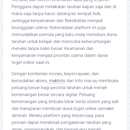
Pengguna dapat melakukan taruhan kapan saja dan di
mana saja tanpa harus datang ke tempat fisik,
sehingga kenyamanan dan fleksibilitas menjadi
keunggulan utama. Keberadaan platform ini juga
memudahkan pemula yang baru mulai menekuni dunia
taruhan untuk belajar dan mencoba keberuntungan
mereka tanpa risiko besar. Keamanan dan
kenyamanan menjadi prioritas utama dalam dunia
togel online saat ini.
Dengan kombinasi inovasi, kepercayaan, dan
kemudahan akses,
maktoto
dan toto macau membuka
peluang besar bagi pecinta taruhan untuk meraih
kemenangan besar secara digital. Peluang
kemenangan yang terbuka lebar serta sistem yang adil
dan transparan membuat dunia togel online semakin
diminati. Melalui platform yang terpercaya, para
pemain dapat menikmati pengalaman taruhan yang
aman, menyenangkan, dan berpeluang meraih