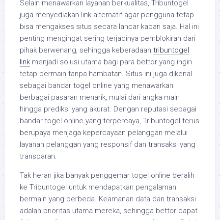
Selain menawarkan layanan berkualitas, Tribuntogel
juga menyediakan link alternatif agar pengguna tetap
bisa mengakses situs secara lancar kapan saja. Hal ini
penting mengingat sering terjadinya pemblokiran dari
pihak berwenang, sehingga keberadaan
tribuntogel
link
menjadi solusi utama bagi para bettor yang ingin
tetap bermain tanpa hambatan. Situs ini juga dikenal
sebagai bandar togel online yang menawarkan
berbagai pasaran menarik, mulai dari angka main
hingga prediksi yang akurat. Dengan reputasi sebagai
bandar togel online yang terpercaya, Tribuntogel terus
berupaya menjaga kepercayaan pelanggan melalui
layanan pelanggan yang responsif dan transaksi yang
transparan.
Tak heran jika banyak penggemar togel online beralih
ke Tribuntogel untuk mendapatkan pengalaman
bermain yang berbeda. Keamanan data dan transaksi
adalah prioritas utama mereka, sehingga bettor dapat