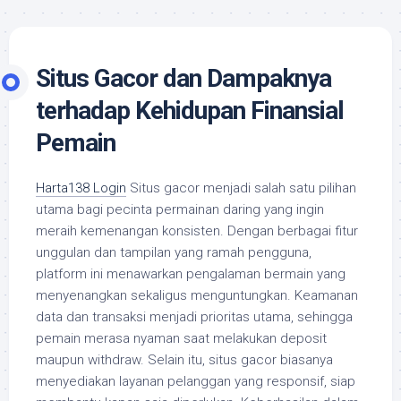
Situs Gacor dan Dampaknya
terhadap Kehidupan Finansial
Pemain
Harta138 Login
Situs gacor menjadi salah satu pilihan
utama bagi pecinta permainan daring yang ingin
meraih kemenangan konsisten. Dengan berbagai fitur
unggulan dan tampilan yang ramah pengguna,
platform ini menawarkan pengalaman bermain yang
menyenangkan sekaligus menguntungkan. Keamanan
data dan transaksi menjadi prioritas utama, sehingga
pemain merasa nyaman saat melakukan deposit
maupun withdraw. Selain itu, situs gacor biasanya
menyediakan layanan pelanggan yang responsif, siap