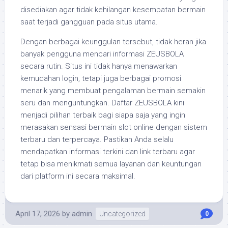
disediakan agar tidak kehilangan kesempatan bermain
saat terjadi gangguan pada situs utama.
Dengan berbagai keunggulan tersebut, tidak heran jika
banyak pengguna mencari informasi ZEUSBOLA
secara rutin. Situs ini tidak hanya menawarkan
kemudahan login, tetapi juga berbagai promosi
menarik yang membuat pengalaman bermain semakin
seru dan menguntungkan. Daftar ZEUSBOLA kini
menjadi pilihan terbaik bagi siapa saja yang ingin
merasakan sensasi bermain slot online dengan sistem
terbaru dan terpercaya. Pastikan Anda selalu
mendapatkan informasi terkini dan link terbaru agar
tetap bisa menikmati semua layanan dan keuntungan
dari platform ini secara maksimal.
April 17, 2026
by
admin
Uncategorized
0