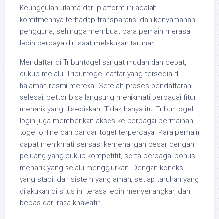
Keunggulan utama dari platform ini adalah
komitmennya terhadap transparansi dan kenyamanan
pengguna, sehingga membuat para pemain merasa
lebih percaya diri saat melakukan taruhan.
Mendaftar di Tribuntogel sangat mudah dan cepat,
cukup melalui Tribuntogel daftar yang tersedia di
halaman resmi mereka. Setelah proses pendaftaran
selesai, bettor bisa langsung menikmati berbagai fitur
menarik yang disediakan. Tidak hanya itu, Tribuntogel
login juga memberikan akses ke berbagai permainan
togel online dari bandar togel terpercaya. Para pemain
dapat menikmati sensasi kemenangan besar dengan
peluang yang cukup kompetitif, serta berbagai bonus
menarik yang selalu menggiurkan. Dengan koneksi
yang stabil dan sistem yang aman, setiap taruhan yang
dilakukan di situs ini terasa lebih menyenangkan dan
bebas dari rasa khawatir.