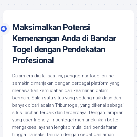
Maksimalkan Potensi
Kemenangan Anda di Bandar
Togel dengan Pendekatan
Profesional
Dalam era digital saat ini, penggemar togel online
semakin dimanjakan dengan berbagai platform yang
menawarkan kemudahan dan keamanan dalam
bermain. Salah satu situs yang sedang naik daun dan
banyak dicari adalah Tribuntogel, yang dikenal sebagai
situs taruhan terbaik dan terpercaya. Dengan tampilan
yang user-friendly, Tribuntogel memungkinkan bettor
mengakses layanan lengkap mulai dari pendaftaran
hingga transaksi taruhan dengan cepat dan aman.