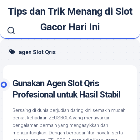
Skip
Tips dan Trik Menang di Slot
to
content
Gacor Hari Ini
agen Slot Qris
Gunakan Agen Slot Qris
Profesional untuk Hasil Stabil
Bersaing di dunia perjudian daring kini semakin mudah
berkat kehadiran ZEUSBOLA yang menawarkan
pengalaman bermain yang mengasyikkan dan
menguntungkan. Dengan berbagai fitur inovatif serta