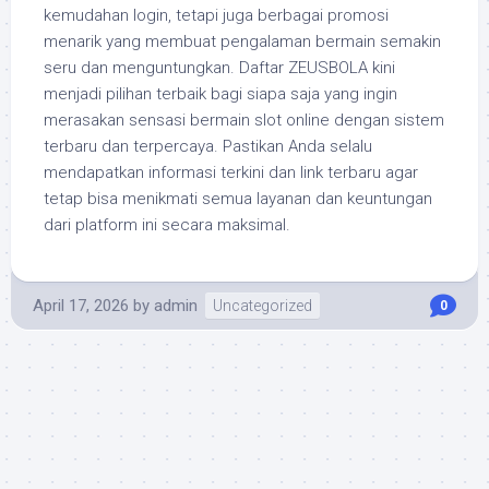
kemudahan login, tetapi juga berbagai promosi
menarik yang membuat pengalaman bermain semakin
seru dan menguntungkan. Daftar ZEUSBOLA kini
menjadi pilihan terbaik bagi siapa saja yang ingin
merasakan sensasi bermain slot online dengan sistem
terbaru dan terpercaya. Pastikan Anda selalu
mendapatkan informasi terkini dan link terbaru agar
tetap bisa menikmati semua layanan dan keuntungan
dari platform ini secara maksimal.
April 17, 2026
by
admin
Uncategorized
0