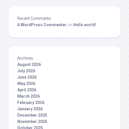
Recent Comments
A WordPress Commenter
on
Hello world!
Archives
August 2026
July 2026
June 2026
May 2026
April 2026
March 2026
February 2026
January 2026
December 2025
November 2025
October 2025