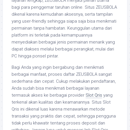
layanan lengkap, ZEUSBOLA menjadi pilihan utama
bagi para penggemar taruhan online. Situs ZEUSBOLA
dikenal karena kemudahan aksesnya, serta tampilan
yang user-friendly sehingga siapa saja bisa menikmati
permainan tanpa hambatan. Keunggulan utama dari
platform ini terletak pada kemampuannya
menyediakan berbagai jenis permainan menarik yang
dapat diakses melalui berbagai perangkat, mulai dari
PC hingga ponsel pintar.
Bagi Anda yang ingin bergabung dan menikmati
berbagai manfaat, proses daftar ZEUSBOLA sangat
sederhana dan cepat. Cukup melakukan pendaftaran,
Anda sudah bisa menikmati berbagai layanan
termasuk akses ke berbagai provider
Slot Qris
yang
terkenal akan kualitas dan keamanannya. Situs Slot
Qris ini dikenal luas karena menawarkan metode
transaksi yang praktis dan cepat, sehingga pengguna
tidak perlu khawatir tentang proses deposit dan