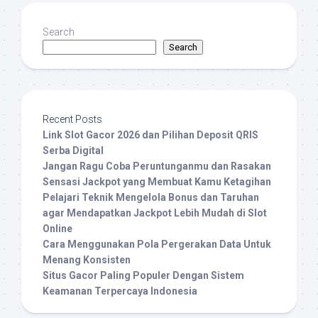
Search
Search
Recent Posts
Link Slot Gacor 2026 dan Pilihan Deposit QRIS
Serba Digital
Jangan Ragu Coba Peruntunganmu dan Rasakan
Sensasi Jackpot yang Membuat Kamu Ketagihan
Pelajari Teknik Mengelola Bonus dan Taruhan
agar Mendapatkan Jackpot Lebih Mudah di Slot
Online
Cara Menggunakan Pola Pergerakan Data Untuk
Menang Konsisten
Situs Gacor Paling Populer Dengan Sistem
Keamanan Terpercaya Indonesia