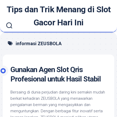
Skip
Tips dan Trik Menang di Slot
to
content
Gacor Hari Ini
informasi ZEUSBOLA
Gunakan Agen Slot Qris
Profesional untuk Hasil Stabil
Bersaing di dunia perjudian daring kini semakin mudah
berkat kehadiran ZEUSBOLA yang menawarkan
pengalaman bermain yang mengasyikkan dan
menguntungkan. Dengan berbagai fitur inovatif serta