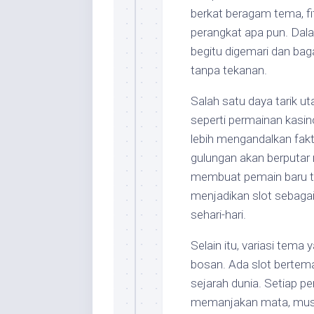
berkat beragam tema, fi
perangkat apa pun. Dalam
begitu digemari dan b
tanpa tekanan.
Salah satu daya tarik u
seperti permainan kasin
lebih mengandalkan fak
gulungan akan berputar
membuat pemain baru ti
menjadikan slot sebagai 
sehari-hari.
Selain itu, variasi tem
bosan. Ada slot bertema
sejarah dunia. Setiap 
memanjakan mata, musik 