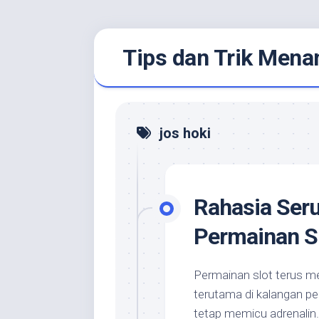
Skip
Tips dan Trik Menan
to
content
jos hoki
Rahasia Seru 
Permainan Sl
Permainan slot terus men
terutama di kalangan p
tetap memicu adrenalin.