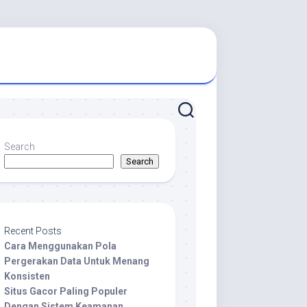
Search
Search
Recent Posts
Cara Menggunakan Pola
Pergerakan Data Untuk Menang
Konsisten
Situs Gacor Paling Populer
Dengan Sistem Keamanan