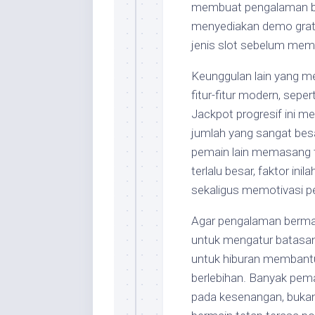
membuat pengalaman be
menyediakan demo grat
jenis slot sebelum me
Keunggulan lain yang m
fitur-fitur modern, sepert
Jackpot progresif ini m
jumlah yang sangat besa
pemain lain memasang 
terlalu besar, faktor i
sekaligus memotivasi p
Agar pengalaman bermai
untuk mengatur batasa
untuk hiburan membantu 
berlebihan. Banyak pe
pada kesenangan, bukan