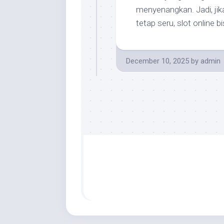
menyenangkan. Jadi, ji
tetap seru, slot online b
December 10, 2025
by
admin