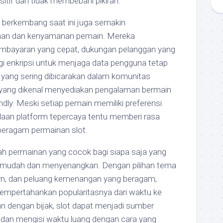
itif dan tidak membebani pikiran.
 berkembang saat ini juga semakin
an dan kenyamanan pemain. Mereka
mbayaran yang cepat, dukungan pelanggan yang
ogi enkripsi untuk menjaga data pengguna tetap
yang sering dibicarakan dalam komunitas
 yang dikenal menyediakan pengalaman bermain
endly. Meski setiap pemain memiliki preferensi
aan platform tepercaya tentu memberi rasa
beragam permainan slot.
lah permainan yang cocok bagi siapa saja yang
n mudah dan menyenangkan. Dengan pilihan tema
dern, dan peluang kemenangan yang beragam,
mempertahankan popularitasnya dari waktu ke
n dengan bijak, slot dapat menjadi sumber
 dan mengisi waktu luang dengan cara yang