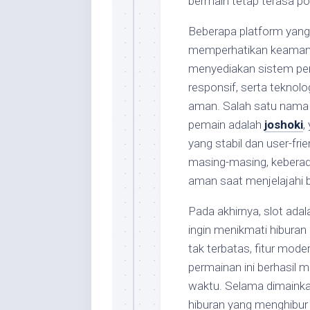
bermain tetap terasa pos
Beberapa platform yang
memperhatikan keaman
menyediakan sistem pe
responsif, serta teknol
aman. Salah satu nama 
pemain adalah
joshoki
,
yang stabil dan user-fri
masing-masing, keberad
aman saat menjelajahi 
Pada akhirnya, slot ada
ingin menikmati hibura
tak terbatas, fitur mo
permainan ini berhasil 
waktu. Selama dimainka
hiburan yang menghibur