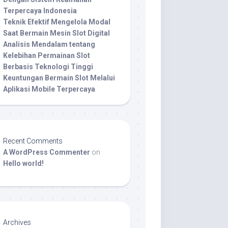
Terpercaya Indonesia
Teknik Efektif Mengelola Modal
Saat Bermain Mesin Slot Digital
Analisis Mendalam tentang
Kelebihan Permainan Slot
Berbasis Teknologi Tinggi
Keuntungan Bermain Slot Melalui
Aplikasi Mobile Terpercaya
Recent Comments
A WordPress Commenter
on
Hello world!
Archives