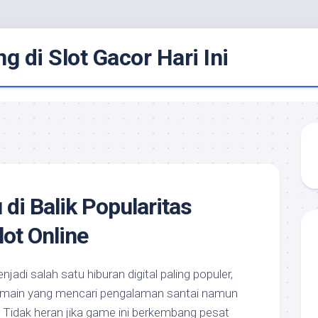
g di Slot Gacor Hari Ini
di Balik Popularitas
ot Online
jadi salah satu hiburan digital paling populer,
emain yang mencari pengalaman santai namun
 Tidak heran jika game ini berkembang pesat