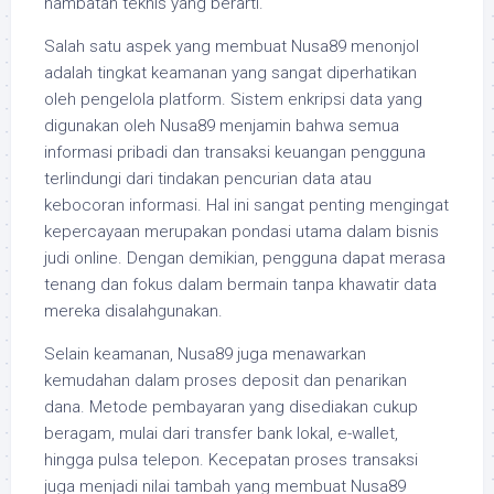
hambatan teknis yang berarti.
Salah satu aspek yang membuat Nusa89 menonjol
adalah tingkat keamanan yang sangat diperhatikan
oleh pengelola platform. Sistem enkripsi data yang
digunakan oleh Nusa89 menjamin bahwa semua
informasi pribadi dan transaksi keuangan pengguna
terlindungi dari tindakan pencurian data atau
kebocoran informasi. Hal ini sangat penting mengingat
kepercayaan merupakan pondasi utama dalam bisnis
judi online. Dengan demikian, pengguna dapat merasa
tenang dan fokus dalam bermain tanpa khawatir data
mereka disalahgunakan.
Selain keamanan, Nusa89 juga menawarkan
kemudahan dalam proses deposit dan penarikan
dana. Metode pembayaran yang disediakan cukup
beragam, mulai dari transfer bank lokal, e-wallet,
hingga pulsa telepon. Kecepatan proses transaksi
juga menjadi nilai tambah yang membuat Nusa89