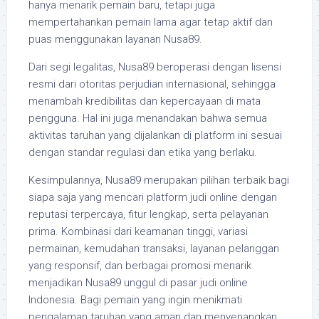
hanya menarik pemain baru, tetapi juga
mempertahankan pemain lama agar tetap aktif dan
puas menggunakan layanan Nusa89.
Dari segi legalitas, Nusa89 beroperasi dengan lisensi
resmi dari otoritas perjudian internasional, sehingga
menambah kredibilitas dan kepercayaan di mata
pengguna. Hal ini juga menandakan bahwa semua
aktivitas taruhan yang dijalankan di platform ini sesuai
dengan standar regulasi dan etika yang berlaku.
Kesimpulannya, Nusa89 merupakan pilihan terbaik bagi
siapa saja yang mencari platform judi online dengan
reputasi terpercaya, fitur lengkap, serta pelayanan
prima. Kombinasi dari keamanan tinggi, variasi
permainan, kemudahan transaksi, layanan pelanggan
yang responsif, dan berbagai promosi menarik
menjadikan Nusa89 unggul di pasar judi online
Indonesia. Bagi pemain yang ingin menikmati
pengalaman taruhan yang aman dan menyenangkan,