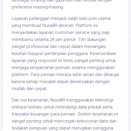
berbagai strategi dan gaya bermain sesuai dengan
preferensi masing-masing.
Layanan pelanggan menjadi salah satu poin utama
yang membuat Nusa89 diminati. Platform ini
menyediakan layanan customer service yang siap
membantu selama 24 jam penuh. Tim dukungan
sangat profesional dan cepat dalam menangani
keluhan maupun pertanyaan pengguna. Ketersediaan
layanan yang responsif ini tentu sangat penting untuk
menjaga kenyamanan pemain selama menggunakan
platform. Para pemain merasa lebih aman dan dihargai
karena setiap masalah dapat diselesaikan dengan
mudah dan cepat.
Dari sisi keamanan, Nusa89 menggunakan teknologi
enkripsi terbaru untuk melindungi data pribadi serta
transaksi keuangan para pemain. Sistem keamanan ini
sangat penting untuk mencegah kebocoran data dan
tindakan penipuan yang dapat merugikan pengguna.