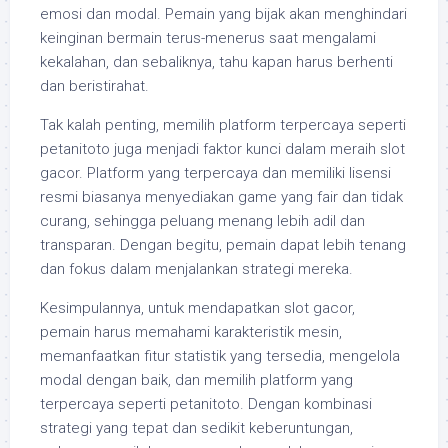
emosi dan modal. Pemain yang bijak akan menghindari
keinginan bermain terus-menerus saat mengalami
kekalahan, dan sebaliknya, tahu kapan harus berhenti
dan beristirahat.
Tak kalah penting, memilih platform terpercaya seperti
petanitoto juga menjadi faktor kunci dalam meraih slot
gacor. Platform yang terpercaya dan memiliki lisensi
resmi biasanya menyediakan game yang fair dan tidak
curang, sehingga peluang menang lebih adil dan
transparan. Dengan begitu, pemain dapat lebih tenang
dan fokus dalam menjalankan strategi mereka.
Kesimpulannya, untuk mendapatkan slot gacor,
pemain harus memahami karakteristik mesin,
memanfaatkan fitur statistik yang tersedia, mengelola
modal dengan baik, dan memilih platform yang
terpercaya seperti petanitoto. Dengan kombinasi
strategi yang tepat dan sedikit keberuntungan,