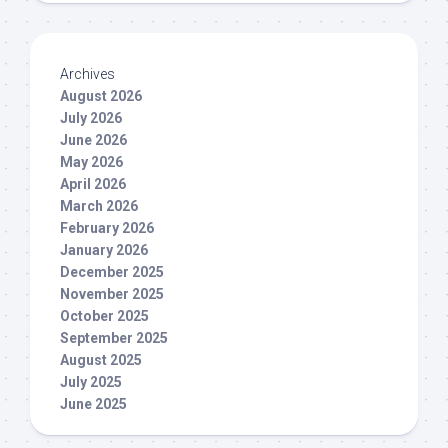
Archives
August 2026
July 2026
June 2026
May 2026
April 2026
March 2026
February 2026
January 2026
December 2025
November 2025
October 2025
September 2025
August 2025
July 2025
June 2025