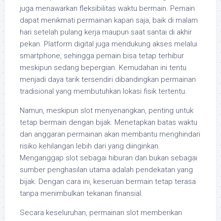
juga menawarkan fleksibilitas waktu bermain. Pemain
dapat menikmati permainan kapan saja, baik di malam
hari setelah pulang kerja maupun saat santai di akhir
pekan. Platform digital juga mendukung akses melalui
smartphone, sehingga pemain bisa tetap terhibur
meskipun sedang bepergian. Kemudahan ini tentu
menjadi daya tarik tersendiri dibandingkan permainan
tradisional yang membutuhkan lokasi fisik tertentu.
Namun, meskipun slot menyenangkan, penting untuk
tetap bermain dengan bijak. Menetapkan batas waktu
dan anggaran permainan akan membantu menghindari
risiko kehilangan lebih dari yang diinginkan.
Menganggap slot sebagai hiburan dan bukan sebagai
sumber penghasilan utama adalah pendekatan yang
bijak. Dengan cara ini, keseruan bermain tetap terasa
tanpa menimbulkan tekanan finansial.
Secara keseluruhan, permainan slot memberikan