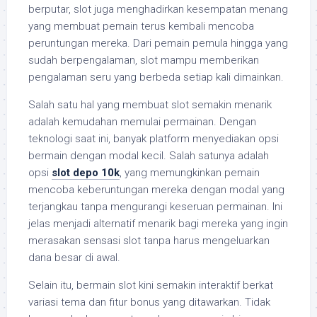
berputar, slot juga menghadirkan kesempatan menang
yang membuat pemain terus kembali mencoba
peruntungan mereka. Dari pemain pemula hingga yang
sudah berpengalaman, slot mampu memberikan
pengalaman seru yang berbeda setiap kali dimainkan.
Salah satu hal yang membuat slot semakin menarik
adalah kemudahan memulai permainan. Dengan
teknologi saat ini, banyak platform menyediakan opsi
bermain dengan modal kecil. Salah satunya adalah
opsi
slot depo 10k
, yang memungkinkan pemain
mencoba keberuntungan mereka dengan modal yang
terjangkau tanpa mengurangi keseruan permainan. Ini
jelas menjadi alternatif menarik bagi mereka yang ingin
merasakan sensasi slot tanpa harus mengeluarkan
dana besar di awal.
Selain itu, bermain slot kini semakin interaktif berkat
variasi tema dan fitur bonus yang ditawarkan. Tidak