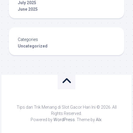
July 2025
June 2025
Categories
Uncategorized
Tips dan Trik Menang di Slot Gacor Hari Ini © 2026. All
Rights Reserved.
Powered by
WordPress
. Theme by
Alx
.