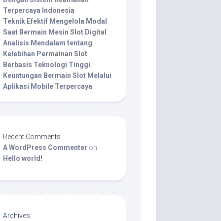
Terpercaya Indonesia
Teknik Efektif Mengelola Modal
Saat Bermain Mesin Slot Digital
Analisis Mendalam tentang
Kelebihan Permainan Slot
Berbasis Teknologi Tinggi
Keuntungan Bermain Slot Melalui
Aplikasi Mobile Terpercaya
Recent Comments
A WordPress Commenter
on
Hello world!
Archives