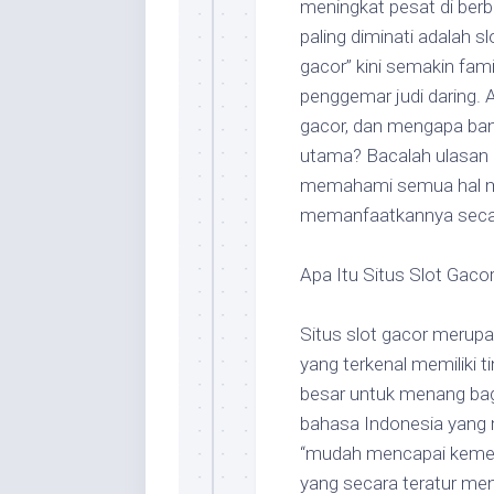
meningkat pesat di berb
paling diminati adalah slo
gacor” kini semakin fami
penggemar judi daring.
gacor, dan mengapa ban
utama? Bacalah ulasan 
memahami semua hal me
memanfaatkannya secar
Apa Itu Situs Slot Gaco
Situs slot gacor merupak
yang terkenal memiliki 
besar untuk menang bagi 
bahasa Indonesia yang 
“mudah mencapai kemena
yang secara teratur me