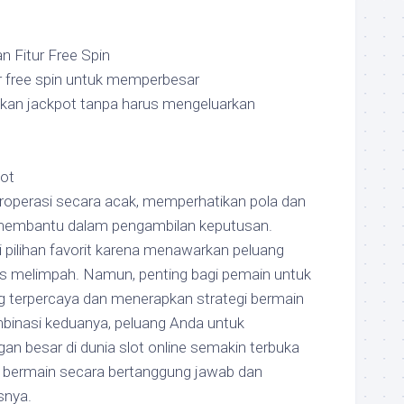
 Fitur Free Spin
r free spin untuk memperbesar
an jackpot tanpa harus mengeluarkan
ot
roperasi secara acak, memperhatikan pola dan
membantu dalam pengambilan keputusan.
i pilihan favorit karena menawarkan peluang
s melimpah. Namun, penting bagi pemain untuk
ng terpercaya dan menerapkan strategi bermain
binasi keduanya, peluang Anda untuk
 besar di dunia slot online semakin terbuka
uk bermain secara bertanggung jawab dan
snya.