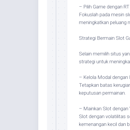
– Pilih Game dengan RT
Fokuslah pada mesin sl
meningkatkan peluang 
Strategi Bermain Slot 
Selain memilih situs ya
strategi untuk meningk
– Kelola Modal dengan 
Tetapkan batas kerugia
keputusan permainan.
– Mainkan Slot dengan V
Slot dengan volatilita
kemenangan kecil dan be