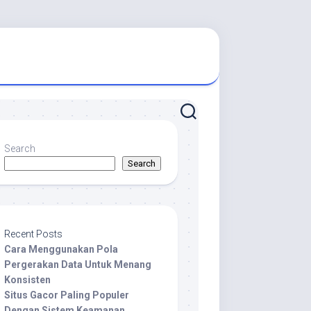
Search
Search
Recent Posts
Cara Menggunakan Pola
Pergerakan Data Untuk Menang
Konsisten
Situs Gacor Paling Populer
Dengan Sistem Keamanan