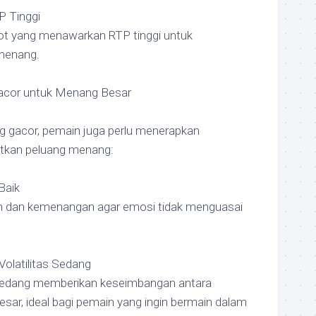
P Tinggi
ot yang menawarkan RTP tinggi untuk
menang.
Gacor untuk Menang Besar
ng gacor, pemain juga perlu menerapkan
atkan peluang menang:
Baik
n dan kemenangan agar emosi tidak menguasai
olatilitas Sedang
s sedang memberikan keseimbangan antara
sar, ideal bagi pemain yang ingin bermain dalam