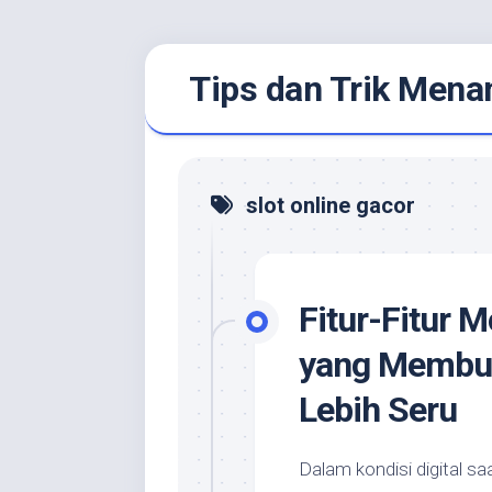
Skip
Tips dan Trik Menan
to
content
slot online gacor
Fitur-Fitur M
yang Membu
Lebih Seru
Dalam kondisi digital saa