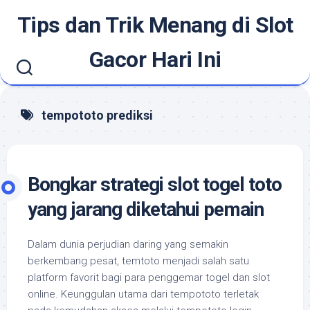
Skip
Tips dan Trik Menang di Slot
to
content
Gacor Hari Ini
tempototo prediksi
Bongkar strategi slot togel toto
yang jarang diketahui pemain
Dalam dunia perjudian daring yang semakin
berkembang pesat, temtoto menjadi salah satu
platform favorit bagi para penggemar togel dan slot
online. Keunggulan utama dari tempototo terletak