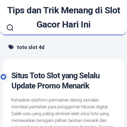
Skip
Tips dan Trik Menang di Slot
to
content
Gacor Hari Ini
toto slot 4d
Situs Toto Slot yang Selalu
Update Promo Menarik
Kehadiran platform permainan daring semakin
memikat perhatian para penggemar hiburan digital.
Salah satu yang paling diminati ialah situs toto yang
menawarkan beragam pilihan taruhan menarik dan