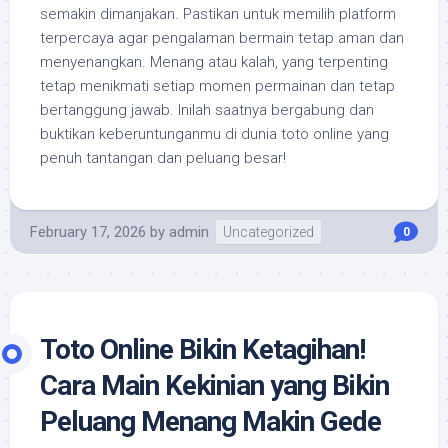
semakin dimanjakan. Pastikan untuk memilih platform
terpercaya agar pengalaman bermain tetap aman dan
menyenangkan. Menang atau kalah, yang terpenting
tetap menikmati setiap momen permainan dan tetap
bertanggung jawab. Inilah saatnya bergabung dan
buktikan keberuntunganmu di dunia toto online yang
penuh tantangan dan peluang besar!
February 17, 2026
by
admin
Uncategorized
0
Toto Online Bikin Ketagihan!
Cara Main Kekinian yang Bikin
Peluang Menang Makin Gede