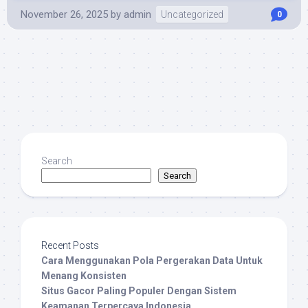
November 26, 2025
by
admin
Uncategorized
0
Search
Search
Recent Posts
Cara Menggunakan Pola Pergerakan Data Untuk
Menang Konsisten
Situs Gacor Paling Populer Dengan Sistem
Keamanan Terpercaya Indonesia