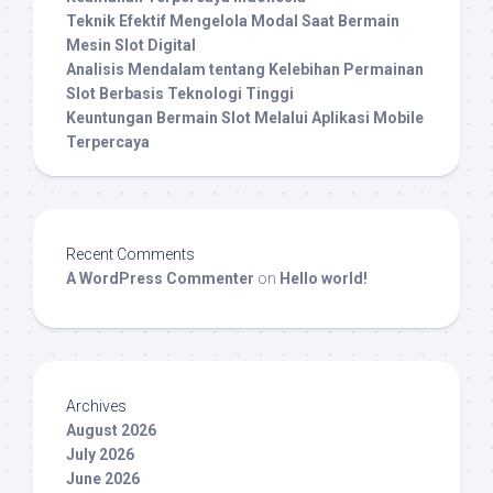
Teknik Efektif Mengelola Modal Saat Bermain
Mesin Slot Digital
Analisis Mendalam tentang Kelebihan Permainan
Slot Berbasis Teknologi Tinggi
Keuntungan Bermain Slot Melalui Aplikasi Mobile
Terpercaya
Recent Comments
A WordPress Commenter
on
Hello world!
Archives
August 2026
July 2026
June 2026