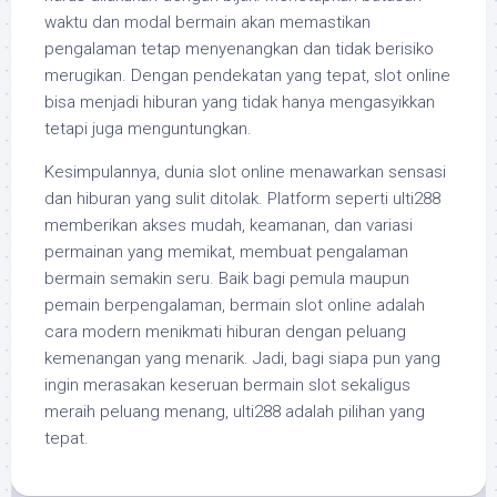
waktu dan modal bermain akan memastikan
pengalaman tetap menyenangkan dan tidak berisiko
merugikan. Dengan pendekatan yang tepat, slot online
bisa menjadi hiburan yang tidak hanya mengasyikkan
tetapi juga menguntungkan.
Kesimpulannya, dunia slot online menawarkan sensasi
dan hiburan yang sulit ditolak. Platform seperti ulti288
memberikan akses mudah, keamanan, dan variasi
permainan yang memikat, membuat pengalaman
bermain semakin seru. Baik bagi pemula maupun
pemain berpengalaman, bermain slot online adalah
cara modern menikmati hiburan dengan peluang
kemenangan yang menarik. Jadi, bagi siapa pun yang
ingin merasakan keseruan bermain slot sekaligus
meraih peluang menang, ulti288 adalah pilihan yang
tepat.