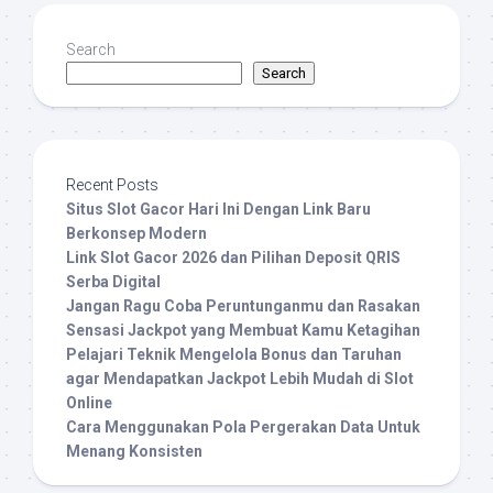
Search
Search
Recent Posts
Situs Slot Gacor Hari Ini Dengan Link Baru
Berkonsep Modern
Link Slot Gacor 2026 dan Pilihan Deposit QRIS
Serba Digital
Jangan Ragu Coba Peruntunganmu dan Rasakan
Sensasi Jackpot yang Membuat Kamu Ketagihan
Pelajari Teknik Mengelola Bonus dan Taruhan
agar Mendapatkan Jackpot Lebih Mudah di Slot
Online
Cara Menggunakan Pola Pergerakan Data Untuk
Menang Konsisten