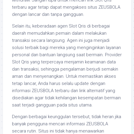
withdraw. Jangan lupa untuk mencari link Slot Qris
terbaru agar tetap dapat mengakses situs ZEUSBOLA
dengan lancar dan tanpa gangguan.
Selain itu, keberadaan agen Slot Qris di berbagai
daerah memudahkan pemain dalam melakukan
transaksi secara langsung. Agen ini juga menjadi
solusi terbaik bagi mereka yang menginginkan layanan
personal dan bantuan langsung saat bermain. Provider
Slot Qris yang terpercaya menjamin keamanan data
dan transaksi, sehingga pengalaman berjudi semakin
aman dan menyenangkan. Untuk memastikan akses
tetap lancar, Anda harus selalu update dengan
informasi ZEUSBOLA terbaru dan link alternatif yang
disediakan agar tidak kehilangan kesempatan bermain
saat terjadi gangguan pada situs utama.
Dengan berbagai keunggulan tersebut, tidak heran jika
banyak pengguna mencari informasi ZEUSBOLA
secara rutin. Situs ini tidak hanya menawarkan