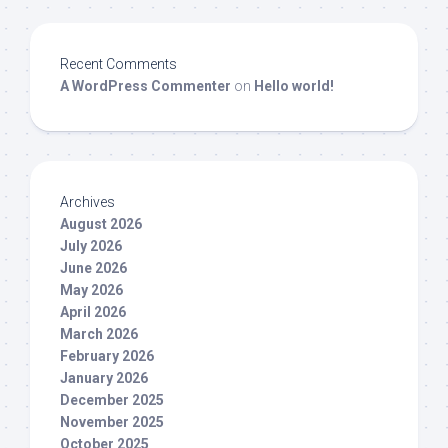
Recent Comments
A WordPress Commenter
on
Hello world!
Archives
August 2026
July 2026
June 2026
May 2026
April 2026
March 2026
February 2026
January 2026
December 2025
November 2025
October 2025