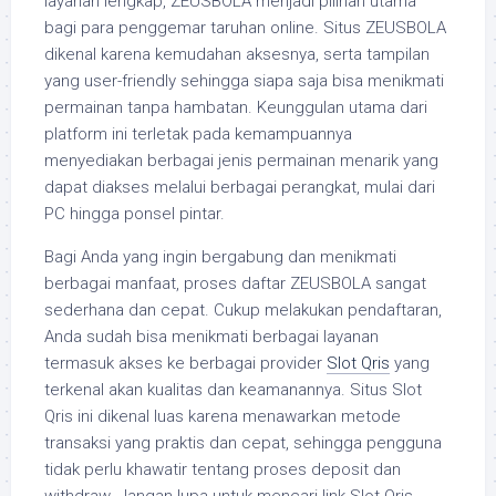
layanan lengkap, ZEUSBOLA menjadi pilihan utama
bagi para penggemar taruhan online. Situs ZEUSBOLA
dikenal karena kemudahan aksesnya, serta tampilan
yang user-friendly sehingga siapa saja bisa menikmati
permainan tanpa hambatan. Keunggulan utama dari
platform ini terletak pada kemampuannya
menyediakan berbagai jenis permainan menarik yang
dapat diakses melalui berbagai perangkat, mulai dari
PC hingga ponsel pintar.
Bagi Anda yang ingin bergabung dan menikmati
berbagai manfaat, proses daftar ZEUSBOLA sangat
sederhana dan cepat. Cukup melakukan pendaftaran,
Anda sudah bisa menikmati berbagai layanan
termasuk akses ke berbagai provider
Slot Qris
yang
terkenal akan kualitas dan keamanannya. Situs Slot
Qris ini dikenal luas karena menawarkan metode
transaksi yang praktis dan cepat, sehingga pengguna
tidak perlu khawatir tentang proses deposit dan