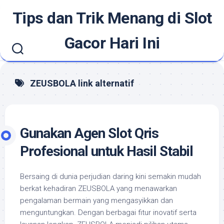
Skip
Tips dan Trik Menang di Slot
to
content
Gacor Hari Ini
ZEUSBOLA link alternatif
Gunakan Agen Slot Qris
Profesional untuk Hasil Stabil
Bersaing di dunia perjudian daring kini semakin mudah
berkat kehadiran ZEUSBOLA yang menawarkan
pengalaman bermain yang mengasyikkan dan
menguntungkan. Dengan berbagai fitur inovatif serta