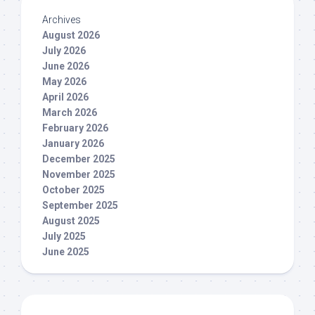
Archives
August 2026
July 2026
June 2026
May 2026
April 2026
March 2026
February 2026
January 2026
December 2025
November 2025
October 2025
September 2025
August 2025
July 2025
June 2025