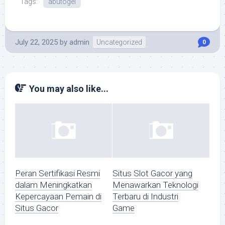
Tags:
abutogel
July 22, 2025
by
admin
Uncategorized
0
You may also like...
Peran Sertifikasi Resmi
Situs Slot Gacor yang
dalam Meningkatkan
Menawarkan Teknologi
Kepercayaan Pemain di
Terbaru di Industri
Situs Gacor
Game