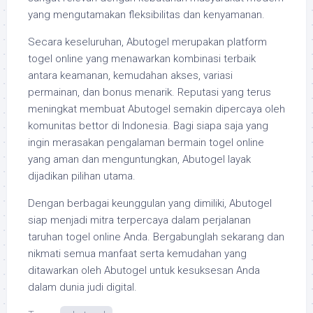
yang mengutamakan fleksibilitas dan kenyamanan.
Secara keseluruhan, Abutogel merupakan platform
togel online yang menawarkan kombinasi terbaik
antara keamanan, kemudahan akses, variasi
permainan, dan bonus menarik. Reputasi yang terus
meningkat membuat Abutogel semakin dipercaya oleh
komunitas bettor di Indonesia. Bagi siapa saja yang
ingin merasakan pengalaman bermain togel online
yang aman dan menguntungkan, Abutogel layak
dijadikan pilihan utama.
Dengan berbagai keunggulan yang dimiliki, Abutogel
siap menjadi mitra terpercaya dalam perjalanan
taruhan togel online Anda. Bergabunglah sekarang dan
nikmati semua manfaat serta kemudahan yang
ditawarkan oleh Abutogel untuk kesuksesan Anda
dalam dunia judi digital.