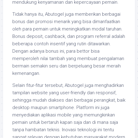
mendukung kenyamanan dan kepercayaan pemain.
Tidak hanya itu, Abutogel juga memberikan berbagai
bonus dan promosi menarik yang bisa dimanfaatkan
oleh para pemain untuk meningkatkan modal taruhan.
Bonus deposit, cashback, dan program referral adalah
beberapa contoh insentif yang rutin ditawarkan.
Dengan adanya bonus ini, para bettor bisa
memperoleh nilai tambah yang membuat pengalaman
bermain semakin seru dan berpeluang besar meraih
kemenangan.
Selain fitur-fitur tersebut, Abutogel juga menghadirkan
tampilan website yang user-friendly dan responsif,
sehingga mudah diakses dari berbagai perangkat, baik
desktop maupun smartphone. Platform ini juga
menyediakan aplikasi mobile yang memungkinkan
pemain untuk bertaruh kapan saja dan di mana saja
tanpa hambatan teknis. Inovasi teknologi ini tentu
sangat relevan dengan kebutuhan masyarakat modern