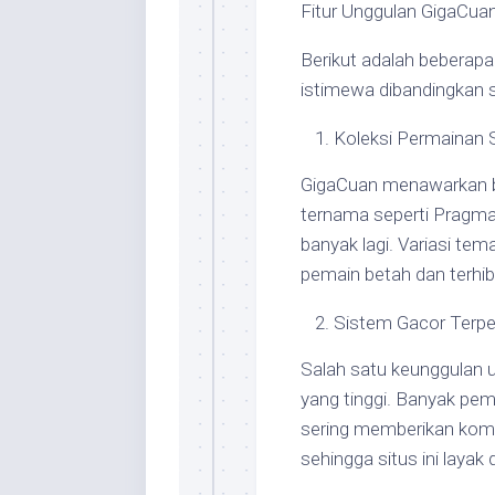
Fitur Unggulan GigaCua
Berikut adalah beberap
istimewa dibandingkan si
Koleksi Permainan 
GigaCuan menawarkan ber
ternama seperti Pragma
banyak lagi. Variasi t
pemain betah dan terhib
Sistem Gacor Terp
Salah satu keunggulan 
yang tinggi. Banyak pe
sering memberikan kom
sehingga situs ini layak