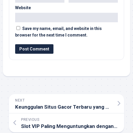
Website
Save my name, email, and website in this
browser for the next time I comment.
NEXT
Keunggulan Situs Gacor Terbaru yang Menghadirkan Peluang Menang Lebih Tinggi
PREVIOUS
Slot VIP Paling Menguntungkan dengan WD Cepat