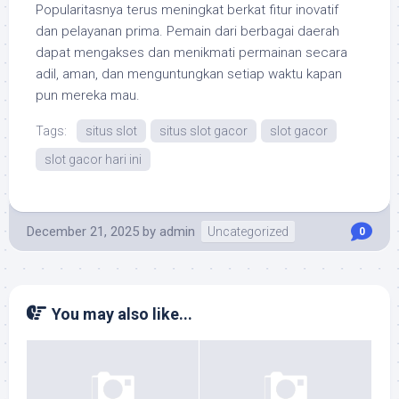
Popularitasnya terus meningkat berkat fitur inovatif
dan pelayanan prima. Pemain dari berbagai daerah
dapat mengakses dan menikmati permainan secara
adil, aman, dan menguntungkan setiap waktu kapan
pun mereka mau.
Tags:
situs slot
situs slot gacor
slot gacor
slot gacor hari ini
December 21, 2025
by
admin
Uncategorized
0
You may also like...