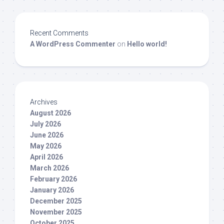
Recent Comments
A WordPress Commenter
on
Hello world!
Archives
August 2026
July 2026
June 2026
May 2026
April 2026
March 2026
February 2026
January 2026
December 2025
November 2025
October 2025