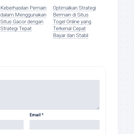
Keberhasilan Pemain
Optimalkan Strategi
dalam Menggunakan
Bermain di Situs
Situs Gacor dengan
Togel Online yang
Strategi Tepat
Terkenal Cepat
Bayar dan Stabil
Email
*