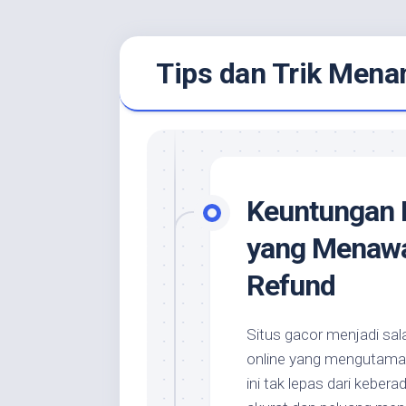
Skip
Tips dan Trik Menan
to
content
Keuntungan B
yang Menawa
Refund
Situs gacor menjadi sal
online yang mengutamak
ini tak lepas dari kebe