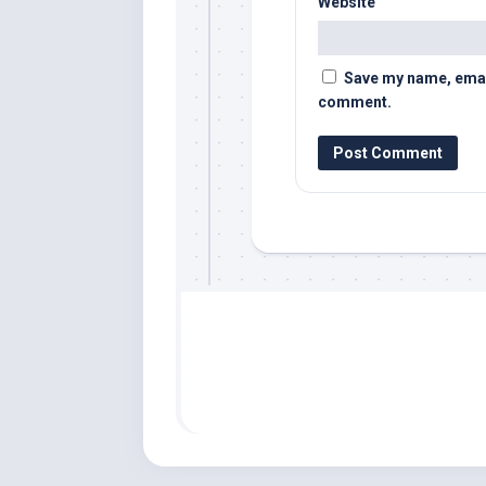
Website
Save my name, email,
comment.