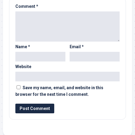
Comment
*
Name
*
Email
*
Website
Save my name, email, and website in this
browser for the next time I comment.