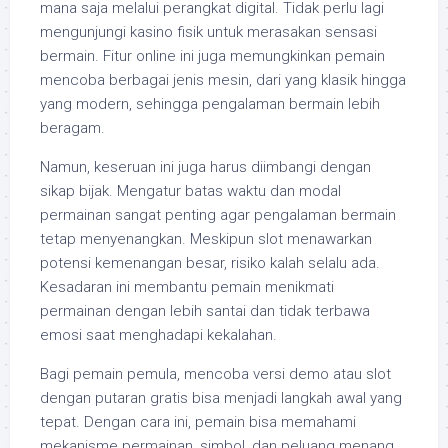
mana saja melalui perangkat digital. Tidak perlu lagi
mengunjungi kasino fisik untuk merasakan sensasi
bermain. Fitur online ini juga memungkinkan pemain
mencoba berbagai jenis mesin, dari yang klasik hingga
yang modern, sehingga pengalaman bermain lebih
beragam.
Namun, keseruan ini juga harus diimbangi dengan
sikap bijak. Mengatur batas waktu dan modal
permainan sangat penting agar pengalaman bermain
tetap menyenangkan. Meskipun slot menawarkan
potensi kemenangan besar, risiko kalah selalu ada.
Kesadaran ini membantu pemain menikmati
permainan dengan lebih santai dan tidak terbawa
emosi saat menghadapi kekalahan.
Bagi pemain pemula, mencoba versi demo atau slot
dengan putaran gratis bisa menjadi langkah awal yang
tepat. Dengan cara ini, pemain bisa memahami
mekanisme permainan, simbol, dan peluang menang