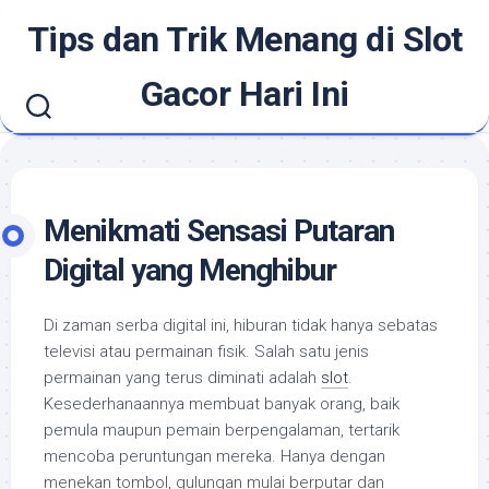
Skip
Tips dan Trik Menang di Slot
to
content
Gacor Hari Ini
Menikmati Sensasi Putaran
Digital yang Menghibur
Di zaman serba digital ini, hiburan tidak hanya sebatas
televisi atau permainan fisik. Salah satu jenis
permainan yang terus diminati adalah
slot
.
Kesederhanaannya membuat banyak orang, baik
pemula maupun pemain berpengalaman, tertarik
mencoba peruntungan mereka. Hanya dengan
menekan tombol, gulungan mulai berputar dan