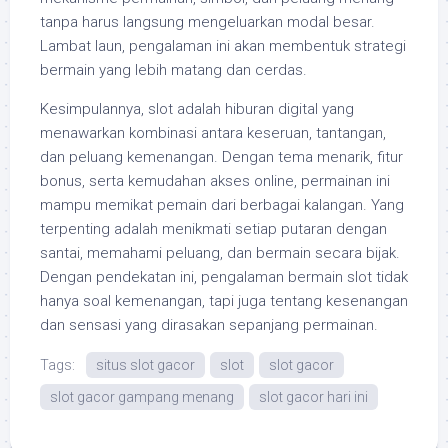
tanpa harus langsung mengeluarkan modal besar.
Lambat laun, pengalaman ini akan membentuk strategi
bermain yang lebih matang dan cerdas.
Kesimpulannya, slot adalah hiburan digital yang
menawarkan kombinasi antara keseruan, tantangan,
dan peluang kemenangan. Dengan tema menarik, fitur
bonus, serta kemudahan akses online, permainan ini
mampu memikat pemain dari berbagai kalangan. Yang
terpenting adalah menikmati setiap putaran dengan
santai, memahami peluang, dan bermain secara bijak.
Dengan pendekatan ini, pengalaman bermain slot tidak
hanya soal kemenangan, tapi juga tentang kesenangan
dan sensasi yang dirasakan sepanjang permainan.
Tags:
situs slot gacor
slot
slot gacor
slot gacor gampang menang
slot gacor hari ini