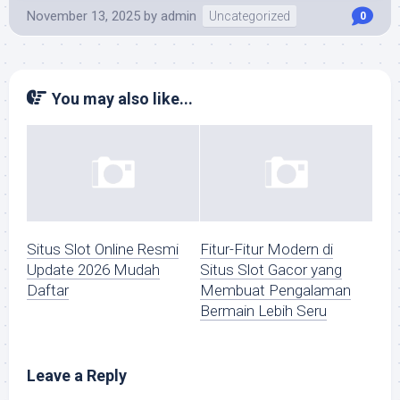
November 13, 2025
by
admin
Uncategorized
0
You may also like...
Situs Slot Online Resmi
Fitur-Fitur Modern di
Update 2026 Mudah
Situs Slot Gacor yang
Daftar
Membuat Pengalaman
Bermain Lebih Seru
Leave a Reply