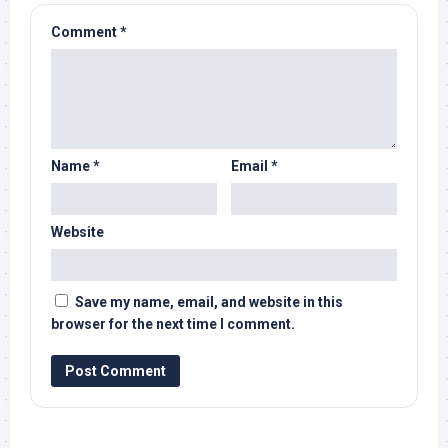
Comment
*
Name
*
Email
*
Website
Save my name, email, and website in this
browser for the next time I comment.