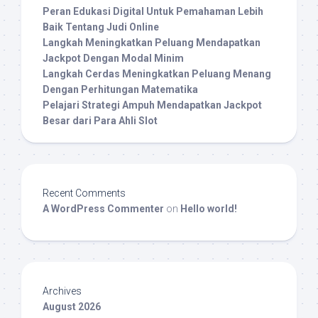
Peran Edukasi Digital Untuk Pemahaman Lebih
Baik Tentang Judi Online
Langkah Meningkatkan Peluang Mendapatkan
Jackpot Dengan Modal Minim
Langkah Cerdas Meningkatkan Peluang Menang
Dengan Perhitungan Matematika
Pelajari Strategi Ampuh Mendapatkan Jackpot
Besar dari Para Ahli Slot
Recent Comments
A WordPress Commenter
on
Hello world!
Archives
August 2026