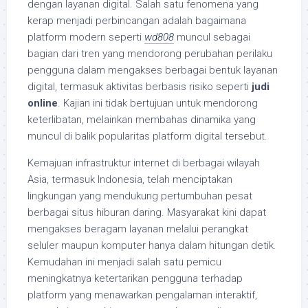
dengan layanan digital. Salah satu fenomena yang
kerap menjadi perbincangan adalah bagaimana
platform modern seperti
wd808
muncul sebagai
bagian dari tren yang mendorong perubahan perilaku
pengguna dalam mengakses berbagai bentuk layanan
digital, termasuk aktivitas berbasis risiko seperti
judi
online
. Kajian ini tidak bertujuan untuk mendorong
keterlibatan, melainkan membahas dinamika yang
muncul di balik popularitas platform digital tersebut.
Kemajuan infrastruktur internet di berbagai wilayah
Asia, termasuk Indonesia, telah menciptakan
lingkungan yang mendukung pertumbuhan pesat
berbagai situs hiburan daring. Masyarakat kini dapat
mengakses beragam layanan melalui perangkat
seluler maupun komputer hanya dalam hitungan detik.
Kemudahan ini menjadi salah satu pemicu
meningkatnya ketertarikan pengguna terhadap
platform yang menawarkan pengalaman interaktif,