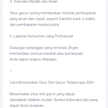
3. Transaksi Mudah dan Aman
Situs gacor sering memberikan metode pembayaran
yang aman dan cepat, seperti transfer bank, e-wallet,
dan pembayaran melalui pulsa.
4. Layanan Konsumen yang Profesional
Dukungan pelanggan yang tersedia 24 jam
memastikan semua masalah atau pertanyaan
Anda dapat segera ditangani.
—
Cara Menemukan Situs Slot Gacor Terpercaya 2024
Menemukan situs slot gacor yang dapat
diandalkan tidaklah mudah. Berikut beberapa tips yang
dapat Anda terapkan: