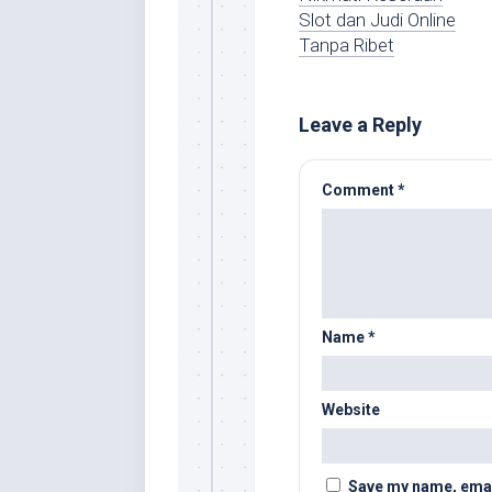
Slot dan Judi Online
Tanpa Ribet
Leave a Reply
Comment
*
Name
*
Website
Save my name, email,