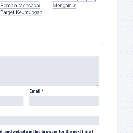
Pemain Mencapai
Menghibur
Target Keuntungan
Email
*
 and website in this browser for the next time I