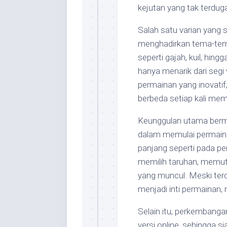
kejutan yang tak terdug
Salah satu varian yang 
menghadirkan tema-tema
seperti gajah, kuil, hi
hanya menarik dari segi
permainan yang inovatif
berbeda setiap kali mem
Keunggulan utama berm
dalam memulai permaina
panjang seperti pada p
memilih taruhan, memut
yang muncul. Meski ter
menjadi inti permainan
Selain itu, perkembanga
versi online, sehingga 