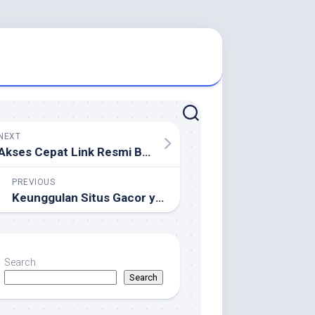
NEXT
Akses Cepat Link Resmi Bandar Togel Terlengkap Se-Asia
PREVIOUS
Keunggulan Situs Gacor yang Menawarkan Program Loyalti
Search
Search