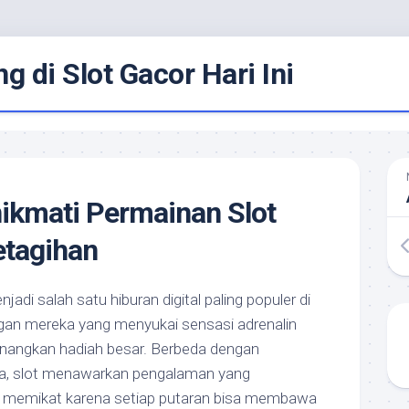
g di Slot Gacor Hari Ini
ikmati Permainan Slot
etagihan
jadi salah satu hiburan digital paling populer di
ngan mereka yang menyukai sensasi adrenalin
ngkan hadiah besar. Berbeda dengan
ya, slot menawarkan pengalaman yang
 memikat karena setiap putaran bisa membawa