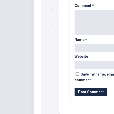
Comment
*
Name
*
Website
Save my name, email,
comment.