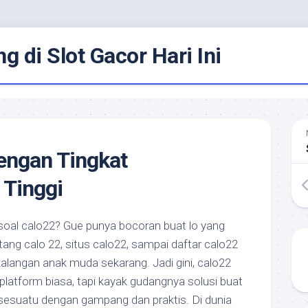
g di Slot Gacor Hari Ini
dengan Tingkat
 Tinggi
ru soal calo22? Gue punya bocoran buat lo yang
ng calo 22, situs calo22, sampai daftar calo22
 kalangan anak muda sekarang. Jadi gini, calo22
platform biasa, tapi kayak gudangnya solusi buat
 sesuatu dengan gampang dan praktis. Di dunia