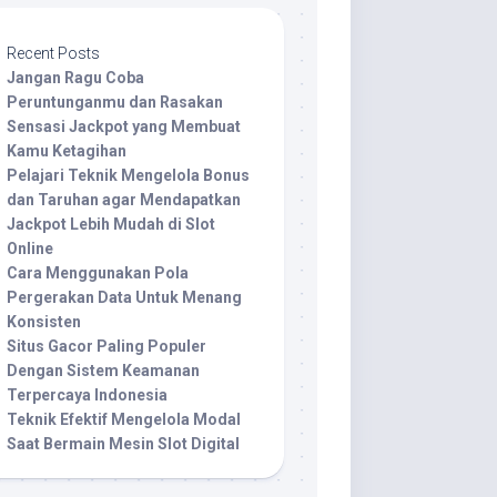
Recent Posts
Jangan Ragu Coba
Peruntunganmu dan Rasakan
Sensasi Jackpot yang Membuat
Kamu Ketagihan
Pelajari Teknik Mengelola Bonus
dan Taruhan agar Mendapatkan
Jackpot Lebih Mudah di Slot
Online
Cara Menggunakan Pola
Pergerakan Data Untuk Menang
Konsisten
Situs Gacor Paling Populer
Dengan Sistem Keamanan
Terpercaya Indonesia
Teknik Efektif Mengelola Modal
Saat Bermain Mesin Slot Digital