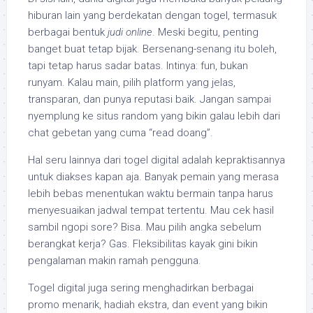
hiburan lain yang berdekatan dengan togel, termasuk
berbagai bentuk
judi online
. Meski begitu, penting
banget buat tetap bijak. Bersenang-senang itu boleh,
tapi tetap harus sadar batas. Intinya: fun, bukan
runyam. Kalau main, pilih platform yang jelas,
transparan, dan punya reputasi baik. Jangan sampai
nyemplung ke situs random yang bikin galau lebih dari
chat gebetan yang cuma “read doang”.
Hal seru lainnya dari togel digital adalah kepraktisannya
untuk diakses kapan aja. Banyak pemain yang merasa
lebih bebas menentukan waktu bermain tanpa harus
menyesuaikan jadwal tempat tertentu. Mau cek hasil
sambil ngopi sore? Bisa. Mau pilih angka sebelum
berangkat kerja? Gas. Fleksibilitas kayak gini bikin
pengalaman makin ramah pengguna.
Togel digital juga sering menghadirkan berbagai
promo menarik, hadiah ekstra, dan event yang bikin