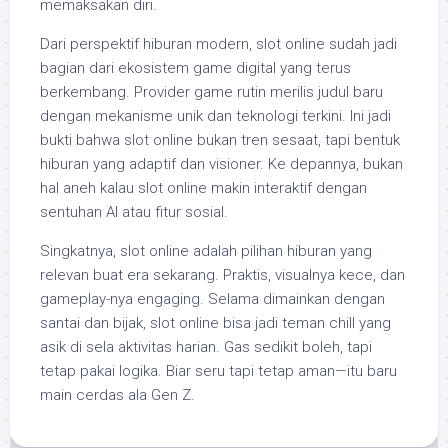
memaksakan diri.
Dari perspektif hiburan modern, slot online sudah jadi
bagian dari ekosistem game digital yang terus
berkembang. Provider game rutin merilis judul baru
dengan mekanisme unik dan teknologi terkini. Ini jadi
bukti bahwa slot online bukan tren sesaat, tapi bentuk
hiburan yang adaptif dan visioner. Ke depannya, bukan
hal aneh kalau slot online makin interaktif dengan
sentuhan AI atau fitur sosial.
Singkatnya, slot online adalah pilihan hiburan yang
relevan buat era sekarang. Praktis, visualnya kece, dan
gameplay-nya engaging. Selama dimainkan dengan
santai dan bijak, slot online bisa jadi teman chill yang
asik di sela aktivitas harian. Gas sedikit boleh, tapi
tetap pakai logika. Biar seru tapi tetap aman—itu baru
main cerdas ala Gen Z.