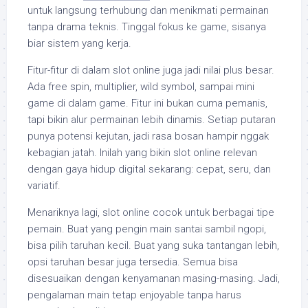
untuk langsung terhubung dan menikmati permainan
tanpa drama teknis. Tinggal fokus ke game, sisanya
biar sistem yang kerja.
Fitur-fitur di dalam slot online juga jadi nilai plus besar.
Ada free spin, multiplier, wild symbol, sampai mini
game di dalam game. Fitur ini bukan cuma pemanis,
tapi bikin alur permainan lebih dinamis. Setiap putaran
punya potensi kejutan, jadi rasa bosan hampir nggak
kebagian jatah. Inilah yang bikin slot online relevan
dengan gaya hidup digital sekarang: cepat, seru, dan
variatif.
Menariknya lagi, slot online cocok untuk berbagai tipe
pemain. Buat yang pengin main santai sambil ngopi,
bisa pilih taruhan kecil. Buat yang suka tantangan lebih,
opsi taruhan besar juga tersedia. Semua bisa
disesuaikan dengan kenyamanan masing-masing. Jadi,
pengalaman main tetap enjoyable tanpa harus