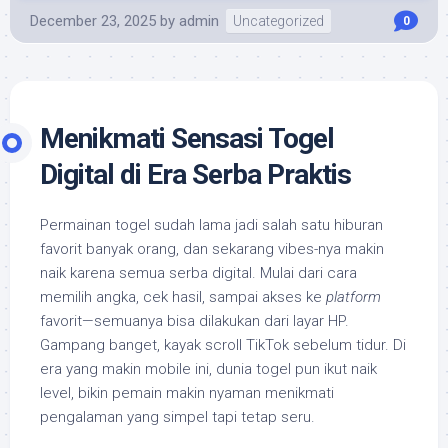
December 23, 2025
by
admin
Uncategorized
0
Menikmati Sensasi Togel
Digital di Era Serba Praktis
Permainan togel sudah lama jadi salah satu hiburan
favorit banyak orang, dan sekarang vibes-nya makin
naik karena semua serba digital. Mulai dari cara
memilih angka, cek hasil, sampai akses ke
platform
favorit—semuanya bisa dilakukan dari layar HP.
Gampang banget, kayak scroll TikTok sebelum tidur. Di
era yang makin mobile ini, dunia togel pun ikut naik
level, bikin pemain makin nyaman menikmati
pengalaman yang simpel tapi tetap seru.