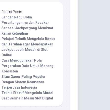
Recent Posts
Jangan Ragu Coba
Peruntunganmu dan Rasakan
Sensasi Jackpot yang Membuat
Kamu Ketagihan
Pelajari Teknik Mengelola Bonus
dan Taruhan agar Mendapatkan
Jackpot Lebih Mudah di Slot
Online
Cara Menggunakan Pola
Pergerakan Data Untuk Menang
Konsisten
Situs Gacor Paling Populer
Dengan Sistem Keamanan
Terpercaya Indonesia
Teknik Efektif Mengelola Modal
Saat Bermain Mesin Slot Digital