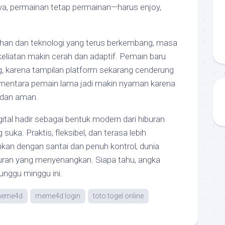
isnya, permainan tetap permainan—harus enjoy,
n dan teknologi yang terus berkembang, masa
eliatan makin cerah dan adaptif. Pemain baru
g, karena tampilan platform sekarang cenderung
Sementara pemain lama jadi makin nyaman karena
 dan aman.
ital hadir sebagai bentuk modern dari hiburan
suka. Praktis, fleksibel, dan terasa lebih
kan dengan santai dan penuh kontrol, dunia
hiburan yang menyenangkan. Siapa tahu, angka
unggu minggu ini.
eme4d
meme4d login
toto togel online