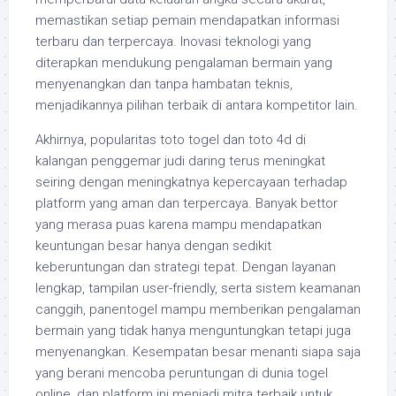
memastikan setiap pemain mendapatkan informasi
terbaru dan terpercaya. Inovasi teknologi yang
diterapkan mendukung pengalaman bermain yang
menyenangkan dan tanpa hambatan teknis,
menjadikannya pilihan terbaik di antara kompetitor lain.
Akhirnya, popularitas toto togel dan toto 4d di
kalangan penggemar judi daring terus meningkat
seiring dengan meningkatnya kepercayaan terhadap
platform yang aman dan terpercaya. Banyak bettor
yang merasa puas karena mampu mendapatkan
keuntungan besar hanya dengan sedikit
keberuntungan dan strategi tepat. Dengan layanan
lengkap, tampilan user-friendly, serta sistem keamanan
canggih, panentogel mampu memberikan pengalaman
bermain yang tidak hanya menguntungkan tetapi juga
menyenangkan. Kesempatan besar menanti siapa saja
yang berani mencoba peruntungan di dunia togel
online, dan platform ini menjadi mitra terbaik untuk