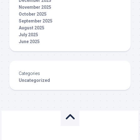
December 2025
November 2025
October 2025
September 2025
August 2025
July 2025
June 2025
Categories
Uncategorized