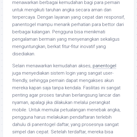
menawarkan berbagai kemudahan bagi para pemain
untuk mengikuti taruhan angka secara aman dan
terpercaya. Dengan layanan yang cepat dan responsif,
panentogel mampu menarik perhatian para bettor dari
berbagai kalangan. Pengguna bisa menikmati
pengalaman bermain yang menyenangkan sekaligus
menguntungkan, berkat fitur-fitur inovatif yang
disediakan.
Selain menawarkan kemudahan akses,
panentogel
juga menyediakan sistem login yang sangat user-
friendly, sehingga pemain dapat mengakses akun
mereka kapan saja tanpa kendala. Fasilitas ini sangat
penting agar proses taruhan berlangsung lancar dan
nyaman, apalagi jika dilakukan melalui perangkat
mobile. Untuk memulai petualangan menebak angka,
pengguna harus melakukan pendaftaran terlebih
dahulu di panentogel daftar, yang prosesnya sangat
simpel dan cepat. Setelah terdaftar, mereka bisa