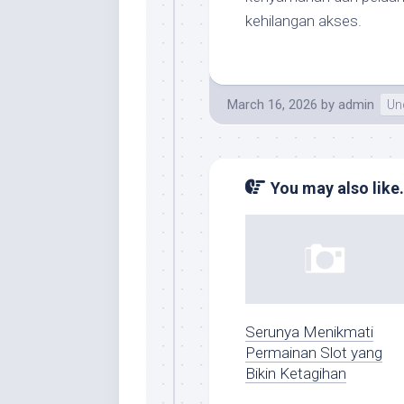
kehilangan akses.
March 16, 2026
by
admin
Un
You may also like.
Serunya Menikmati
Permainan Slot yang
Bikin Ketagihan